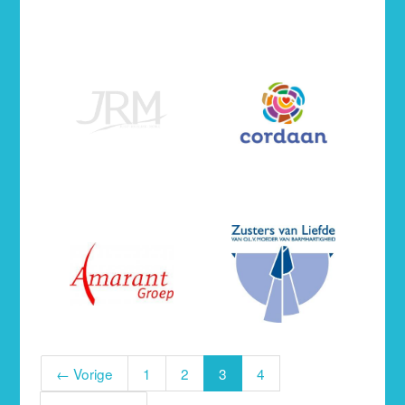
← Vorige
1
2
3
4