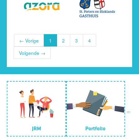
← Vorige
1
2
3
4
Volgende →
JRM
Portfolio