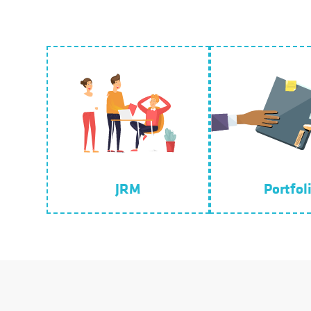
JRM
Portfol