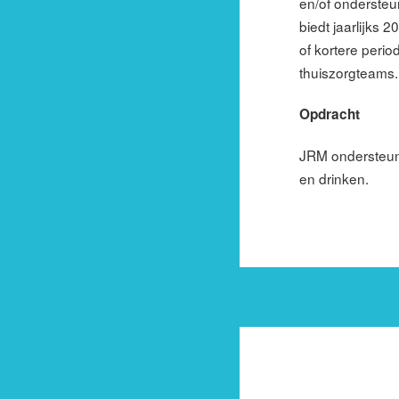
en/of onderste
biedt jaarlijks
of kortere perio
thuiszorgteams
Opdracht
JRM ondersteunt
en drinken.