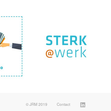
io
© JRM 2019
Contact