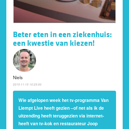
Beter eten in een ziekenhuis:
een kwestie van kiezen!
Niels
2015-11-15 10:23:00
Wie afgelopen week het tv-programma Van
Liempt Live heeft gezien –of net als ik de
uitzending heeft teruggezien via internet-
heeft van tv-kok en restaurateur Joop