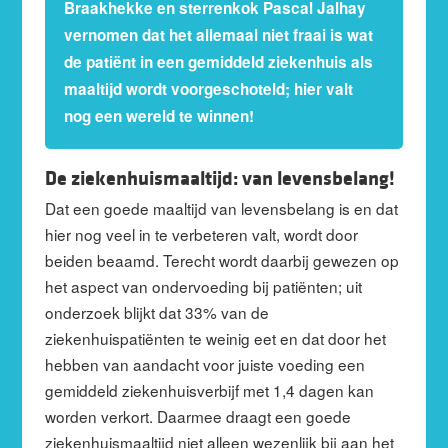
Braakhekke en sterrenkok Pascal Jalhay
vernomen dat het allemaal niet fraai is wat
de patiënt in een gemiddeld ziekenhuis als
maaltijd wordt voorgeschoteld; hier valt
nog een wereld te winnen!
De ziekenhuismaaltijd: van levensbelang!
Dat een goede maaltijd van levensbelang is en dat
hier nog veel in te verbeteren valt, wordt door
beiden beaamd. Terecht wordt daarbij gewezen op
het aspect van ondervoeding bij patiënten; uit
onderzoek blijkt dat 33% van de
ziekenhuispatiënten te weinig eet en dat door het
hebben van aandacht voor juiste voeding een
gemiddeld ziekenhuisverbijf met 1,4 dagen kan
worden verkort. Daarmee draagt een goede
ziekenhuismaaltijd niet alleen wezenlijk bij aan het