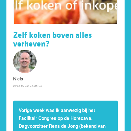
Zelf koken boven alles
verheven?
Niels
2016-01-22 16:35:00
Vorige week was ik aanwezig bij het
Facilitair Congres op de Horecava.
Dagvoorzitter Rens de Jong (bekend van