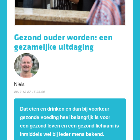
Gezond ouder worden: een
gezameijke uitdaging
Niels
2013-12-27 15:28:00
Dat eten en drinken en dan bij voorkeur
gezonde voeding heel belangrijk is voor
een gezond leven en een gezond lichaam is
inmiddels wel bij ieder mens bekend.